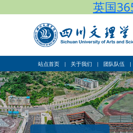
英国365
站点首页
关于我们
团队队伍
|
|
|