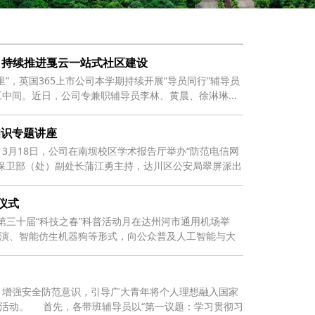
公司持续推进戛云一站式社区建设
”，英国365上市公司本学期持续开展“导员同行”辅导员
中间。近日，公司专兼职辅导员李林、黄晨、徐淋琳...
知识专题讲座
3月18日，公司在南坝校区学术报告厅举办“防范电信网
保卫部（处）副处长蒲江勇主持，达川区公安局翠屏派出
仪式
市第三十届“科技之春”科普活动月在达州河市通用机场举
展演、智能仿生机器狗等形式，向公众普及人工智能与大
，增强安全防范意识，引导广大青年将个人理想融入国家
会活动。 首先，各带班辅导员以“第一议题：学习贯彻习