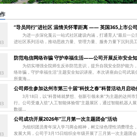
作
“导员同行”进社区 温情关怀零距离 —— 英国365上市
为进一步深化戛云一站式社区建设内涵，打通育人“最后一公里
进社区系列活动，推动思政力量、管理力量、服务力量下沉到员工
03
防范电信网络诈骗 守护幸福生活——公司开展反诈安全
为切实增强全院师生反诈防范意识，提升自我安全防护能力，
络诈骗，守护幸福生活”主题安全知识讲座。本次讲座由公司武装
03
所黄海...
公司师生参加达州市第三十届“科技之春”科普活动月启动
3月18日，以“科普铸就梦想、创新引领未来”为主题的达州
行。公司受邀入驻“人工智能体验馆”主题展区，通过智能机器人
03
数据...
公司成功开展2026年“三月第一次主题团会”活动
为组织团员青年深入学习两会精神，树立绿色理性消费理念
发展大局，公司于3月15日组织全年级开展了三月第一次主题团
03