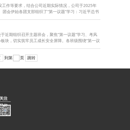
议工作等要求，结合公司近期实际情况，公司于2025年
动。团会伊始各团支部组织了“第一议题”学习：习近平总书
于近期组织召开主题班会，聚焦“第一议题”学习、考风
板块，切实筑牢员工成长安全屏障。各班级围绕“第一议
页
到第
页
跳转
关注
我们