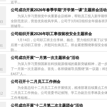
近平...
公司成功开展2026年春季学期“开学第一课”主题班会活动
为深入学习贯彻党中央重要会议精神，帮助员工投入新学期
全防范意识，营造优良校风学风，公司于3月8日组织全年级各班
03
班辅导...
公司组织开展2026年职工寒假留校安全主题班会
1月14日，公司职工班主任李林、杨念、贾力组织开展了以“
后逐一走访职工宿舍，并慰问生病员工。班会紧密围绕寒假安全
01
防...
公司成功开展“一月第一次主题班会”活动
为深入学习贯彻国家在科技能源领域的最新突破精神，进一步
了一月第一次主题班会。首先，各班级辅导员围绕“第一议题：科
01
EAST“人...
公司召开十二月员工工作例会
为全面总结十二月员工工作开展情况，精准部署后续重点工作任
二月员工工作例会。公司党委书记侯翔、学工办副主任李林及全
12
工作考核相...
公司成功开展“十二月第二次主题团会”活动