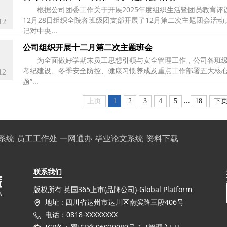
根据公司团委工作关于开展2025年度组织生活暨团员教育评
12月28日组织全院各班级团支部开展了12月第二次主题团会活
12
记对中央...
公司组织开展十二月第二次主题班会
为全面做好学期末员工思想引领与安全管理工作，公司各班级
考纪建设、冬季安全防控、健康习惯养成及重点工作部署五大核心
12
题”...
...
上页
1
2
3
4
5
18
下
系统
员工工作处
一网通办
毕业论文系统
资料下载
联系我们
版权所有 英国365上市(品牌公司)-Global Platform
地址 : 四川省达州市达川区南滨路三段406号
电话：0818-XXXXXXXX