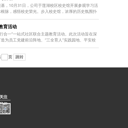
基，10月31日，公司于莲湖校区校史馆开展参观学习活
脉根脉，感悟校史荣光。步入校史馆，浓厚的历史氛围扑
教育活动
知行合一”一站式社区联合主题教育活动。此次活动旨在深
造为员工党建前沿阵地、“三全育人”实践园地、平安校
第
页
跳转
关注
我们