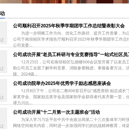
动
公司顺利召开2025年秋季学期团学工作总结暨表彰大会
为进一步明晰工作方向、优化工作路径、提升工作质量，为公
公司于南坝校区学术报告厅顺利召开2025年秋季学期团学工作
12
公司党委...
公司成功开展“老员工科研与专业竞赛指导”一站式社区员
12月25日，公司在南坝校区弘德楼606会议室开展了以老
助公司员工全面了解学科竞赛、消除参赛顾虑、掌握备赛方法。活
12
级、2024级...
公司成功院举办2025年优秀学子励志感恩座谈会
12月8日下午，公司在二教606室召开以“感恩资助·励志成长
家奖学金、国家励志奖学金及国家助学金获得者代表齐聚一堂，
12
谭力川出...
公司成功开展“十二月第一次主题班会”活动
为深入学习习近平在中共中央政治局第二十三次集体学习时
网络空间相关内容，同时进一步加强同学们的抗战精神教育，传染
12