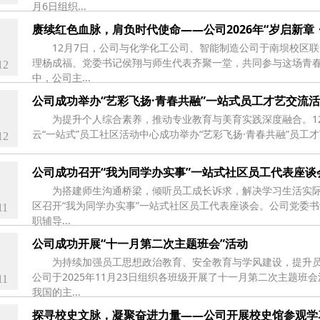
月6日组织...
赓续红色血脉，肩负时代使命——公司2026年“岁启新章
12月7日，公司与化学化工公司、智能制造公司于南坝校区联合
理杨成福、党委书记侯翔与师生代表齐聚一堂，共同参与这场青
12
中，公司主...
公司成功举办“艺彩飞扬·青春共融”一站式员工才艺交流
为提升个人综合素养，推动专业教育与美育实践深度融合。12月
云“一站式”员工社区活动中心成功举办“艺彩飞扬·青春共融”员
12
公司成功召开“我为同学办实事”一站式社区员工代表座谈
为搭建师生沟通桥梁，倾听员工成长诉求，解决学习生活实际
区召开“我为同学办实事”一站式社区员工代表座谈会。公司党委
11
职辅导...
公司成功开展“十一月第二次主题班会”活动
为持续加强员工思想政治教育、安全教育与学风建设，提升
公司于2025年11月23日组织各班级开展了十一月第二次主题班
11
我国的主...
探寻校史文脉，凝聚奋进力量——公司开展校史馆参观学