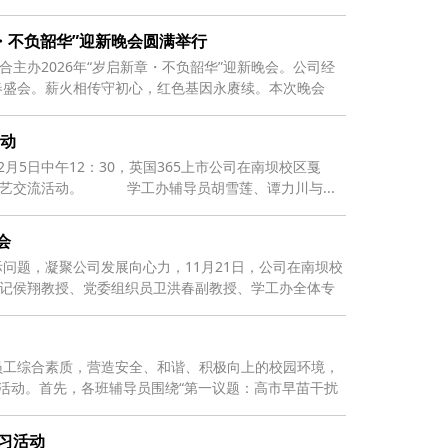
・不负韶华”迎新晚会圆满举行
主办2026年“岁启新章・不负韶华”迎新晚会。公司经
春盛会。薪火相传守初心，红色基因永赓续。本次晚会
活动
5日中午12：30，英国365上市公司在南坝校区戛
工才艺交流活动。 学工办辅导员胡雪莲、谭力川与...
会
问题，凝聚公司发展向心力，11月21日，公司在南坝校
书记侯翔教授、党委组织员卫洪春副教授、学工办全体专
员工综合素质，营造安全、和谐、积极向上的校园环境，
会活动。首先，各班辅导员围绕“第一议题：高市早苗干扰
习活动