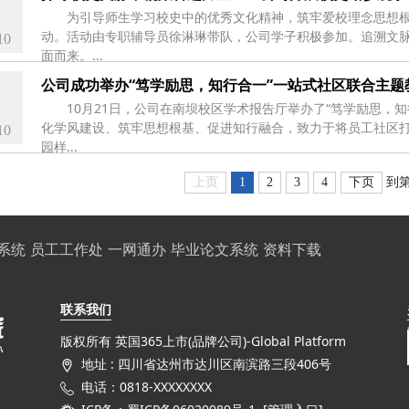
为引导师生学习校史中的优秀文化精神，筑牢爱校理念思想根
动。活动由专职辅导员徐淋琳带队，公司学子积极参加。追溯文
10
面而来。...
公司成功举办“笃学励思，知行合一”一站式社区联合主题
10月21日，公司在南坝校区学术报告厅举办了“笃学励思，
化学风建设、筑牢思想根基、促进知行融合，致力于将员工社区打
10
园样...
上页
1
2
3
4
下页
到
系统
员工工作处
一网通办
毕业论文系统
资料下载
联系我们
版权所有 英国365上市(品牌公司)-Global Platform
地址 : 四川省达州市达川区南滨路三段406号
电话：0818-XXXXXXXX