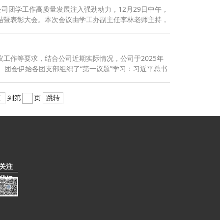
司团学工作高质量发展注入强劲动力，12月29日中午，
总结暨表彰大会。本次会议由学工办副主任李林老师主持，
议工作等要求，结合公司近期实际情况，公司于2025年
动。团会伊始各团支部组织了“第一议题”学习：习近平总书
页
到第
页
跳转
关注
我们