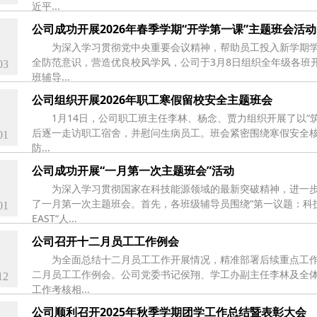
近平...
公司成功开展2026年春季学期“开学第一课”主题班会活动
为深入学习贯彻党中央重要会议精神，帮助员工投入新学期
全防范意识，营造优良校风学风，公司于3月8日组织全年级各班
03
班辅导...
公司组织开展2026年职工寒假留校安全主题班会
1月14日，公司职工班主任李林、杨念、贾力组织开展了以“
后逐一走访职工宿舍，并慰问生病员工。班会紧密围绕寒假安全
01
防...
公司成功开展“一月第一次主题班会”活动
为深入学习贯彻国家在科技能源领域的最新突破精神，进一步
了一月第一次主题班会。首先，各班级辅导员围绕“第一议题：科
01
EAST“人...
公司召开十二月员工工作例会
为全面总结十二月员工工作开展情况，精准部署后续重点工作任
二月员工工作例会。公司党委书记侯翔、学工办副主任李林及全
12
工作考核相...
公司顺利召开2025年秋季学期团学工作总结暨表彰大会