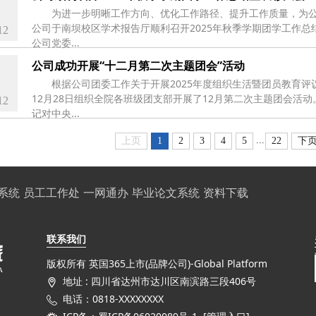
为进一步明晰工作方向、优化工作路径、提升工作质量，为公
公司于南坝校区学术报告厅顺利召开2025年秋季学期团学工作
12
公司党委...
公司成功开展“十二月第二次主题团会”活动
根据公司团委工作关于开展2025年度组织生活暨团员教育评
12月28日组织全院各班级团支部开展了12月第二次主题团会活
12
记对中央...
...
上页
1
2
3
4
5
22
下
系统
员工工作处
一网通办
毕业论文系统
资料下载
联系我们
版权所有 英国365上市(品牌公司)-Global Platform
地址 : 四川省达州市达川区南滨路三段406号
电话：0818-XXXXXXXX