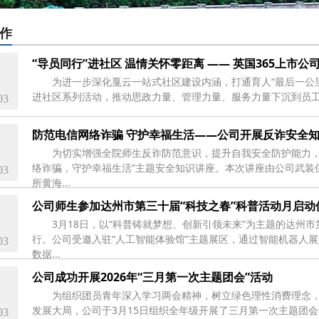
作
“导员同行”进社区 温情关怀零距离 —— 英国365上市
为进一步深化戛云一站式社区建设内涵，打通育人“最后一公里
进社区系列活动，推动思政力量、管理力量、服务力量下沉到员工
03
防范电信网络诈骗 守护幸福生活——公司开展反诈安全
为切实增强全院师生反诈防范意识，提升自我安全防护能力，
络诈骗，守护幸福生活”主题安全知识讲座。本次讲座由公司武装
03
所黄海...
公司师生参加达州市第三十届“科技之春”科普活动月启动
3月18日，以“科普铸就梦想、创新引领未来”为主题的达州
行。公司受邀入驻“人工智能体验馆”主题展区，通过智能机器人
03
数据...
公司成功开展2026年“三月第一次主题团会”活动
为组织团员青年深入学习两会精神，树立绿色理性消费理念
发展大局，公司于3月15日组织全年级开展了三月第一次主题团
03