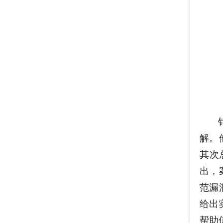
解。
其次
出，
范漏
给出
帮助