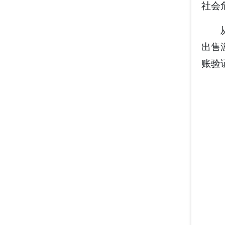
社会
出售
账验