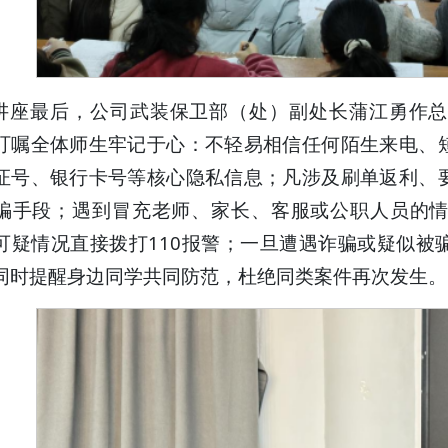
讲座最后，公司武装保卫部（处）副处长蒲江勇作总
叮嘱全体师生牢记于心：不轻易相信任何陌生来电、
证号、银行卡号等核心隐私信息；凡涉及刷单返利、
骗手段；遇到冒充老师、家长、客服或公职人员的
可疑情况直接拨打110报警；一旦遭遇诈骗或疑似被
同时提醒身边同学共同防范，杜绝同类案件再次发生。