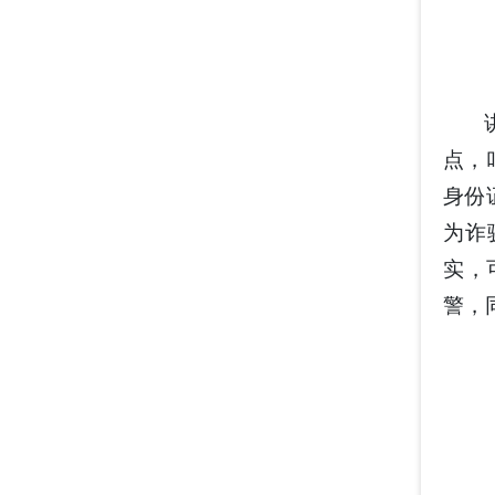
点，
身份
为诈
实，
警，