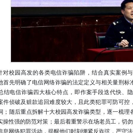
针对校园高发的各类电信诈骗陷阱，结合真实案例与
他首先明确了电信网络诈骗的法定定义与相关量刑标
总结电信诈骗四大核心特点，即作案手段迭代快、
案件侦破及赃款追回难度较大，且此类犯罪可防可控
洞；随后重点拆解十大校园高发诈骗类型，逐一梳理
实操性强的防范对策；最后着重警示在场老员工，切勿
信息网络犯罪活动，提醒他们时刻绷紧反诈弦，严守法