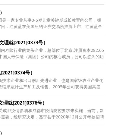
号）
园是一家专业从事0-6岁儿童关键期成长教育的公司，拥
月27日，红黄蓝在美国纽约证券交易所挂牌上市。红黄蓝金
[2021]0373号）
寿险行业的龙头企业，总部位于北京,注册资本282.65
—中国人寿保险（集团）公司的核心成员，公司以悠久的历
21]0374号）
新技术企业和出口创汇先进企业，也是国家级农业产业化
浓缩果蔬汁生产加工及销售。2005年公司获得美国高盛
[2021]0376号）
作受成都疫情影响和成都市疫情防控要求未实施，当前，新
要，经研究决定，冕宁县于2020年12月公开考核招聘
号）