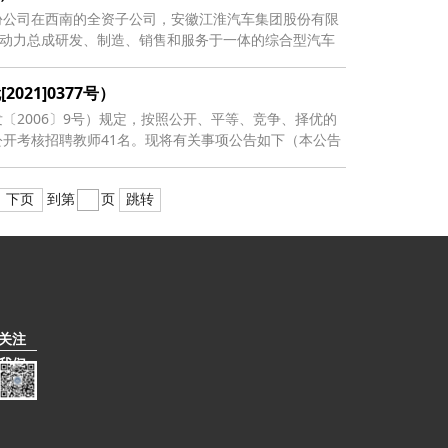
份公司在西南的全资子公司，安徽江淮汽车集团股份有限
及动力总成研发、制造、销售和服务于一体的综合型汽车
21]0377号）
〔2006〕9号）规定，按照公开、平等、竞争、择优的
开考核招聘教师41名。现将有关事项公告如下（本公告
下页
到第
页
跳转
关注
我们