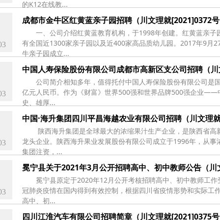
的K12在线教...
成都市金牛区红黄蓝亲子园招聘（川文理就[2021]0372
一、公司介绍红黄蓝教育机构，于1998年创建。红黄蓝亲子
有全国近1300家亲子园以及近400家高品质幼儿园。2017年9
03
牛亲子园成立...
中国人寿保险股份有限公司成都市高新区支公司招聘（川文理就
公司简介相知多年，值得托付中国人寿保险股份有限公司是国内
亿元人民币。作为《财富》世界500强和世界品牌500强企业—
03
史、雄厚...
中国·海升集团四川平昌海越农业有限公司招聘（川文理就[20
陕西海升集团是全球最大的浓缩果汁生产企业，是陕西省高
龙头企业。陕西海升果业发展股份有限公司成立于1996年，从事
03
集团注资，...
冕宁县关于2021年3月公开招聘高中、初中教师公告（川文理就
冕宁县原定于2020年12月公开考核招聘高中、初中教师工
冠肺炎疫情在国内得到有效控制，根据四川省疫情形势和实际工作需
03
高中、初...
四川江淮汽车有限公司招聘简章（川文理就[2021]0375