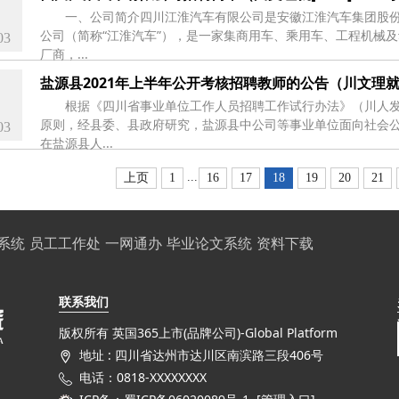
一、公司简介四川江淮汽车有限公司是安徽江淮汽车集团股
公司（简称“江淮汽车”），是一家集商用车、乘用车、工程机械
03
厂商，...
盐源县2021年上半年公开考核招聘教师的公告（川文理就[20
根据《四川省事业单位工作人员招聘工作试行办法》（川人发
原则，经县委、县政府研究，盐源县中公司等事业单位面向社会公
03
在盐源县人...
...
上页
1
16
17
18
19
20
21
系统
员工工作处
一网通办
毕业论文系统
资料下载
联系我们
版权所有 英国365上市(品牌公司)-Global Platform
地址 : 四川省达州市达川区南滨路三段406号
电话：0818-XXXXXXXX