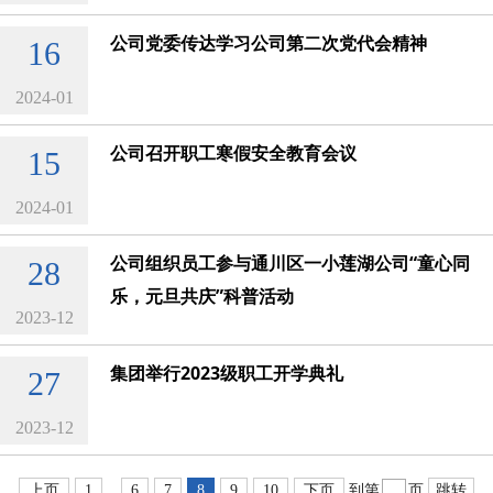
公司党委传达学习公司第二次党代会精神
16
2024-01
公司召开职工寒假安全教育会议
15
2024-01
公司组织员工参与通川区一小莲湖公司“童心同
28
乐，元旦共庆”科普活动
2023-12
集团举行2023级职工开学典礼
27
2023-12
...
上页
1
6
7
8
9
10
下页
到第
页
跳转