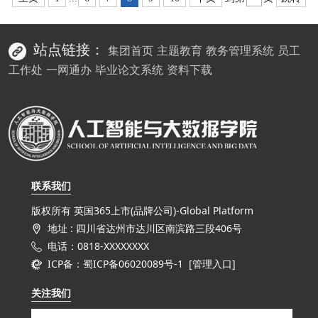
站点链接：
集团首页
主题教育
教务管理系统
员工
工作处
一网通办
毕业论文系统
资料下载
联系我们
版权所有 英国365上市(品牌公司)-Global Platform
地址 : 四川省达州市达川区南滨路三段406号
电话：0818-XXXXXXXX
ICP备：蜀ICP备06020089号-1 [
管理入口
]
关注我们