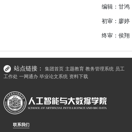
编辑：甘鸿
初审：廖婷
终审：侯翔
站点链接：
集团首页
主题教育
教务管理系统
员工
工作处
一网通办
毕业论文系统
资料下载
联系我们