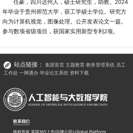
任豪，四川达州人，硕士研究生，助教。2024
年毕业于贵州师范大学，获工学硕士学位。研究方
向为计算机视觉，图像处理。公开发表论文一篇。
参与数项省级项目，获国家实用新型专利2项。
站点链接：
集团首页
主题教育
教务管理系统
员工
工作处
一网通办
毕业论文系统
资料下载
联系我们
版权所有 英国365上市(品牌公司)-Global Platform