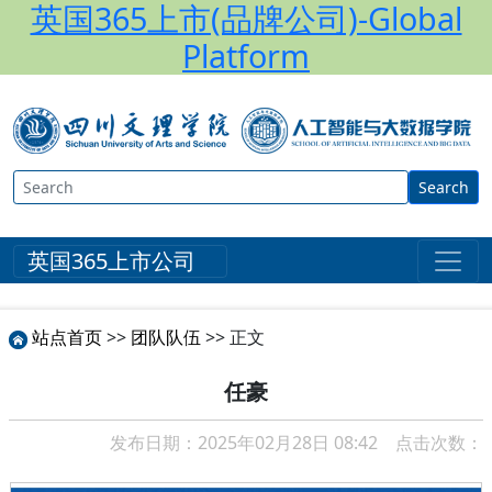
英国365上市(品牌公司)-Global
Platform
Search
英国365上市公司
站点首页
>>
团队队伍
>> 正文
任豪
发布日期：2025年02月28日 08:42 点击次数：