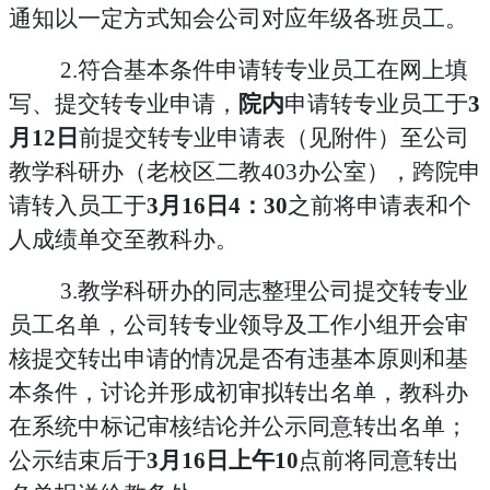
通知以一定方式知会公司对应年级各班员工。
2
.
符合基本条件申请转专业员工在网上填
写、提交转专业申请，
院内
申请转专业员工于
3
月
12
日
前提交转专业申请表（见附件）至公司
教学科研办（老校区二教
4
03
办公室），跨院申
请转入员工于
3月16日4：30
之前将申请表和个
人成绩单交至教科办。
3
.
教学科研办的同志整理公司提交转专业
员工名单，公司转专业领导及工作小组开会审
核提交转出申请的情况是否有违基本原则和基
本条件，讨论并形成初审拟转出名单，教科办
在系统中标记审核结论并公示同意转出名单；
公示结束后于
3月16日上午10
点前将同意转出