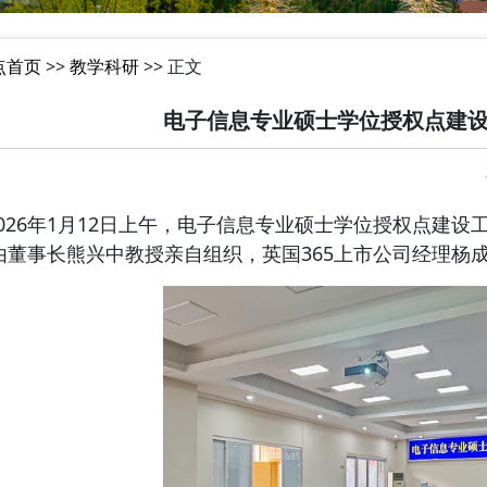
点首页
>>
教学科研
>> 正文
电子信息专业硕士学位授权点建
2026年1月12日上午，电子信息专业硕士学位授权点建设
由董事长熊兴中教授亲自组织，英国365上市公司经理杨