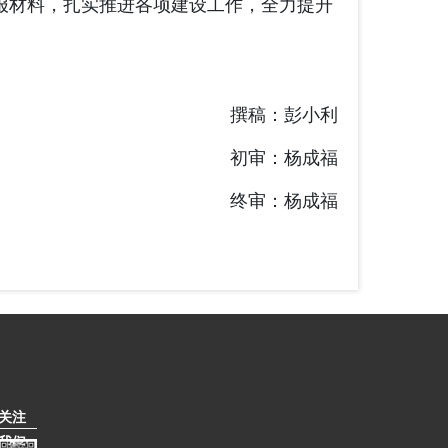
报材料，扎实推进各项建设工作，全力提升
撰稿：彭小利
初审：杨成福
终审：杨成福
关注
我们