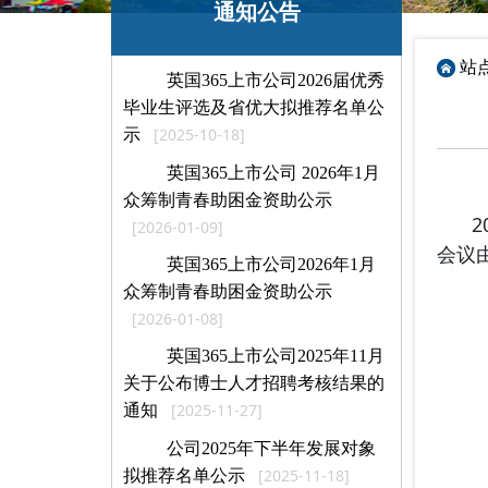
通知公告
站
英国365上市公司2026届优秀
毕业生评选及省优大拟推荐名单公
[2025-10-18]
示
英国365上市公司 2026年1月
众筹制青春助困金资助公示
[2026-01-09]
会议
英国365上市公司2026年1月
众筹制青春助困金资助公示
[2026-01-08]
英国365上市公司2025年11月
关于公布博士人才招聘考核结果的
[2025-11-27]
通知
公司2025年下半年发展对象
[2025-11-18]
拟推荐名单公示