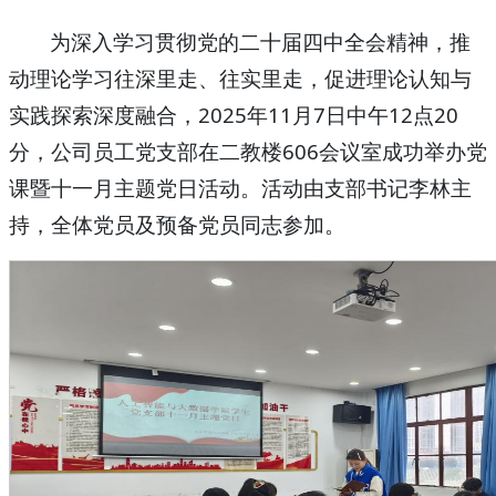
为深入学习贯彻党的二十届四中全会精神，推
动理论学习往深里走、往实里走，促进理论认知与
实践探索深度融合，2025年11月7日中午12点20
分，公司员工党支部在二教楼606会议室成功举办党
课暨十一月主题党日活动。活动由支部书记李林主
持，全体党员及预备党员同志参加。