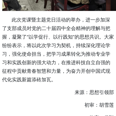
此次党课暨主题党日活动的举办，进一步加深
了支部成员对党的二十届四中全会精神的理解与把
握，凝聚了“以学促行、以行践知”的思想共识。大家
纷纷表示，将以此次学习为契机，持续深化理论学
习，强化使命担当，把学习成果转化为推动专业学
习和实践创新的强大动力，在推进科技自立自强的
征程中贡献青春智慧和力量，为奋力开创中国式现
代化实践新篇添砖加瓦。
来源：思想引领部
初审：胡雪莲