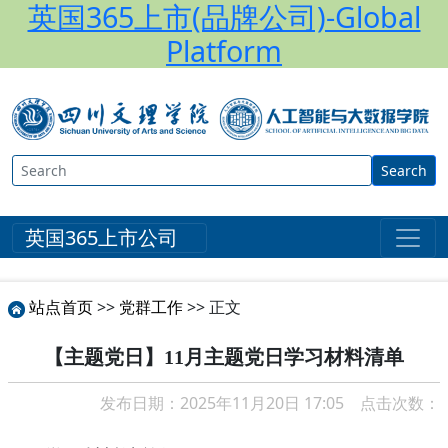
英国365上市(品牌公司)-Global
Platform
Search
英国365上市公司
站点首页
>>
党群工作
>> 正文
【主题党日】11月主题党日学习材料清单
发布日期：2025年11月20日 17:05 点击次数：