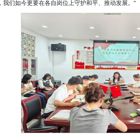
，我们如今更要在各自岗位上守护和平、推动发展。”