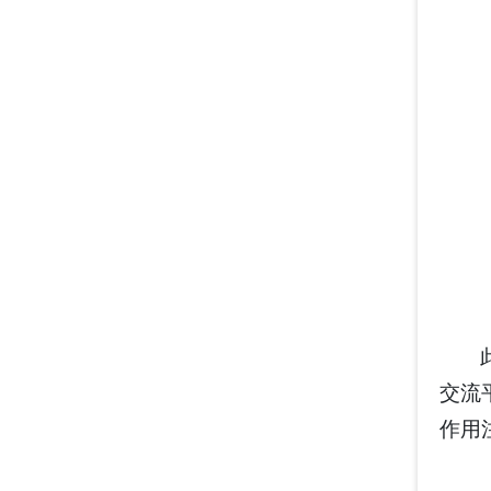
交流
作用