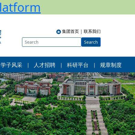
atform
集团首页
|
联系我们
Search
学子风采
人才招聘
科研平台
规章制度
|
|
|