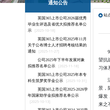
通知公告
站
英国365上市公司2026届优秀
毕业生评选及省优大拟推荐名单公
[2025-10-18]
示
英国365上市公司2025年11月
关于公布博士人才招聘考核结果的
[2025-11-27]
通知
望抗
公司2025年下半年发展对象
[2025-11-18]
拟推荐名单公示
习体
英国365上市公司2025年本专
[2025-10-31]
科生筑梦奖学金公示
景，
英国365上市公司2025-2026学
爆发
年国家助学金拟推荐名单公示
[2025-10-13]
来之
英国365上市公司2024-2025学