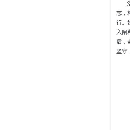
志，
行。
入阐
后，
坚守