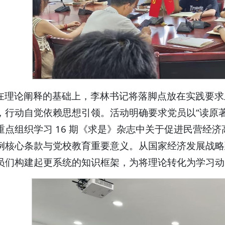
在理论阐释的基础上，李林书记将落脚点放在实践要求
，行动自觉依赖思想引领。活动明确要求党员以“读原著
重点组织学习 16 期《求是》杂志中关于促进民营经
例核心条款与党校教育重要意义。从国家经济发展战略
员们构建起更系统的知识框架，为将理论转化为学习动